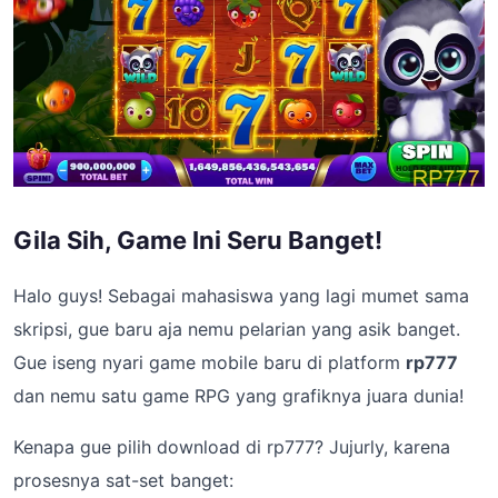
Gila Sih, Game Ini Seru Banget!
Halo guys! Sebagai mahasiswa yang lagi mumet sama
skripsi, gue baru aja nemu pelarian yang asik banget.
Gue iseng nyari game mobile baru di platform
rp777
dan nemu satu game RPG yang grafiknya juara dunia!
Kenapa gue pilih download di rp777? Jujurly, karena
prosesnya sat-set banget: